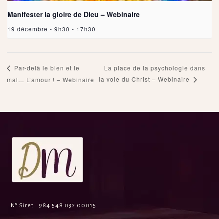
Manifester la gloire de Dieu – Webinaire
19 décembre - 9h30
-
17h30
La place de la psychologie dans
Par-delà le bien et le
la voie du Christ – Webinaire
mal… L’amour ! – Webinaire
N° Siret :
984 548 032 00015