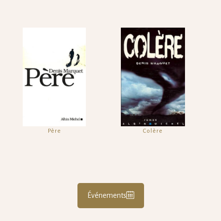
Père
Colère
Événements