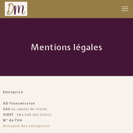
Mentions légales
Entreprise
AD Transmission
SAS
au capital de 1000€
SIRET
: 984 548 032 00015
N° de TVA
Annuaire des entreprises