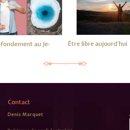
Être libre aujourd’hui
-fondement au Je-
Contact
Denis Marquet