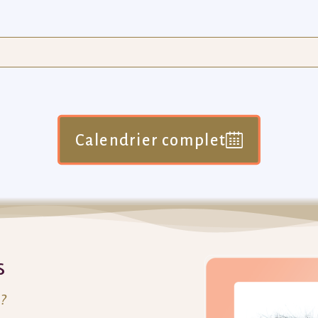
Calendrier complet
s
 ?