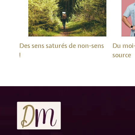
Des sens saturés de non-sens
Du moi
!
source