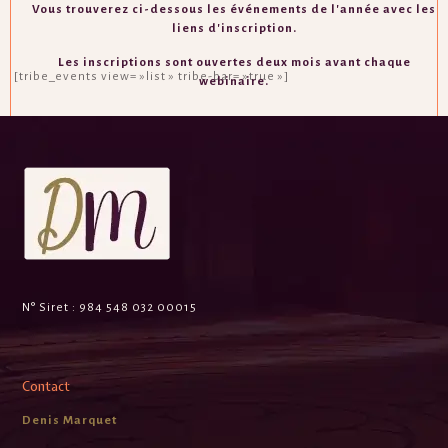
Vous trouverez ci-dessous les événements de l'année
avec les
liens d'inscription.
L
es inscriptions sont ouvertes deux mois avant chaque
[tribe_events view= »list » tribe-bar= »true »]
webinaire.
N° Siret :
984 548 032 00015
Contact
Denis Marquet