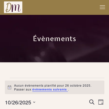
Évènements
Évènements
Aucun évènements planifié pour 26 octobre 2025.
for
Notice
Passer aux
évènements suivants
.
26
Recherche
10/26/2025
Navig
Recherche
Jour
et
octobre
de
Sélectionnez