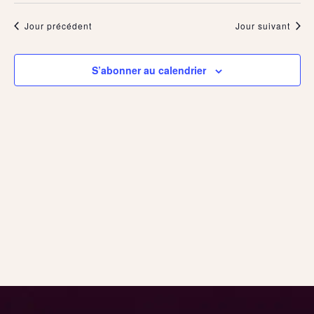
navigation
vues
une
2025
de
Évèn
date.
Jour précédent
Jour suivant
vues
Évènemen
S’abonner au calendrier