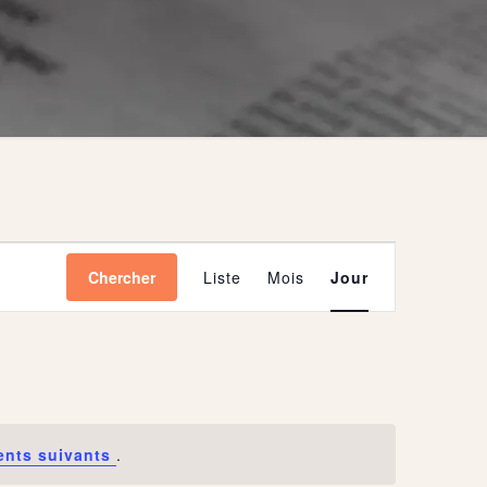
Navigation
Chercher
Liste
Mois
Jour
de
vues
Évènement
nts suivants
.