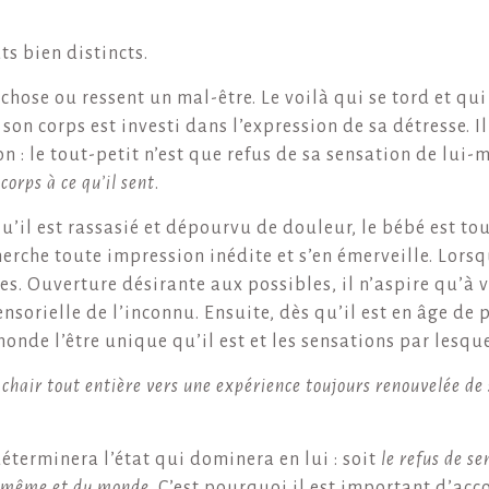
ts bien distincts.
chose ou ressent un mal-être. Le voilà qui se tord et qui
on corps est investi dans l’expression de sa détresse. Il e
n : le tout-petit n’est que refus de sa sensation de lui-
corps à ce qu’il sent
.
qu’il est rassasié et dépourvu de douleur, le bébé est to
herche toute impression inédite et s’en émerveille. Lors
es. Ouverture désirante aux possibles, il n’aspire qu’à 
sorielle de l’inconnu. Ensuite, dès qu’il est en âge de 
onde l’être unique qu’il est et les sensations par lesque
a chair tout entière vers une expérience toujours renouvelée de 
éterminera l’état qui dominera en lui : soit
le refus de se
oi-même et du monde
. C’est pourquoi il est important d’a