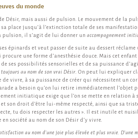
reuves du monde
 de Désir, mais aussi de pulsion. Le mouvement de la pu
sa place jusqu’à l’extinction totale de ses manifestation
 pulsion, il s’agit de lui donner un
accompagnement initi
ses épinards et veut passer de suite au dessert réclame
i procure une forme d’anesthésie douce. Mais cet enfan
 ses possibilités sensorielles et de sa puissance d’ag
 toujours au nom de son vrai Désir
. On peut lui expliquer c
e de vivre, à sa puissance de créer qui nécessitent un cor
rade a besoin qu’on lui retire immédiatement l’objet po
ement initiatique exige que l’on se mette en relation à 
et son droit d’être lui-même respecté, ainsi que sa triste
cte, tu dois respecter les autres ». Il est inutile et nuis
e en société au nom de son Désir d’y vivre.
tisfaction au nom d’une joie plus élevée et plus vraie. D’une m