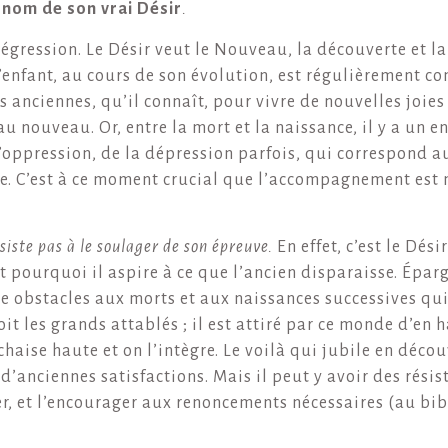
 nom de son vrai Désir
.
 régression. Le Désir veut le Nouveau, la découverte et la
’enfant, au cours de son évolution, est régulièrement co
s anciennes, qu’il connaît, pour vivre de nouvelles joies
 au nouveau. Or, entre la mort et la naissance, il y a un e
e l’oppression, de la dépression parfois, qui correspond 
. C’est à ce moment crucial que l’accompagnement est n
iste pas à le soulager de son épreuve.
En effet, c’est le Dés
st pourquoi il aspire à ce que l’ancien disparaisse. Épa
faire obstacles aux morts et aux naissances successives q
it les grands attablés ; il est attiré par ce monde d’en ha
a chaise haute et on l’intègre. Le voilà qui jubile en dé
 d’anciennes satisfactions. Mais il peut y avoir des résis
ner, et l’encourager aux renoncements nécessaires (au bi