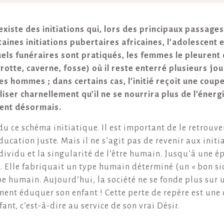
existe des initiations qui, lors des principaux passages 
rtaines initiations pubertaires africaines, l’adolesce
tuels funéraires sont pratiqués, les femmes le pleurent
otte, caverne, fosse) où il reste enterré plusieurs jou
es hommes ; dans certains cas, l’initié reçoit une coup
réaliser charnellement qu’il ne se nourrira plus de l’én
ent désormais.
 ce schéma initiatique. Il est important de le retrouve
ducation juste. Mais il ne s’agit pas de revenir aux initia
dividu et la singularité de l’être humain. Jusqu’à une ép
é. Elle fabriquait un type humain déterminé (un « bon sio
upe humain. Aujourd’hui, la société ne se fonde plus sur 
ent éduquer son enfant ! Cette perte de repère est une 
ant, c’est-à-dire au service de son vrai Désir.