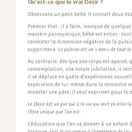
Qu’est-ce que le vrai Désir ?
Observons un petit bébé. Il connaît deux éta
Premier état : il a faim, manque de quelque 
manière paroxystique, bébé est entier : tout s
constater la dimension négative de la pulsio
supprimera.
La pulsion est un « non » de tout le 
Au contraire, dès que son corps est apaisé, 
contemplation, une totale jubilation, il rec
il se déplace en quête d’expériences nouvell
expérience de lui-même dans la rencontre sen
modeler une pâte, il veut exprimer pour le m
Le Désir est un pur oui à la vie qui met en élan l
l’être unique que l’on est
.
L’éducation que l’on va donner à un enfant d
manque, soit
le oui joyeux à l’expérience de s